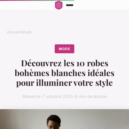
Accueil
›
Mode
MODE
Découvrez les 10 robes
bohèmes blanches idéales
pour illuminer votre style
Maxence
•
7 octobre 2025
•
6 min de lecture