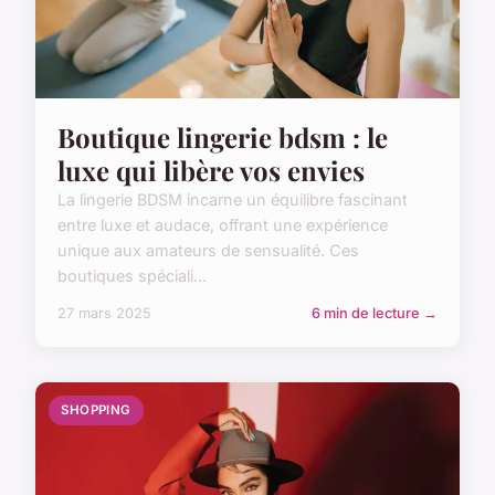
Boutique lingerie bdsm : le
luxe qui libère vos envies
La lingerie BDSM incarne un équilibre fascinant
entre luxe et audace, offrant une expérience
unique aux amateurs de sensualité. Ces
boutiques spéciali...
27 mars 2025
6 min de lecture →
SHOPPING