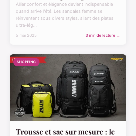
Allier confort et élégance devient indispensable
quand arrive l'été. Les sandales femme se
réinventent sous divers styles, allant des plates
ultra-lég...
5 mai 2025
3 min de lecture →
SHOPPING
Trousse et sac sur mesure : le