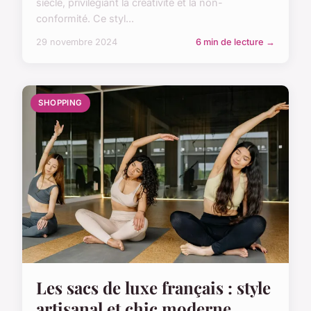
siècle, privilégiant la créativité et la non-
conformité. Ce styl...
29 novembre 2024
6 min de lecture →
SHOPPING
Les sacs de luxe français : style
artisanal et chic moderne