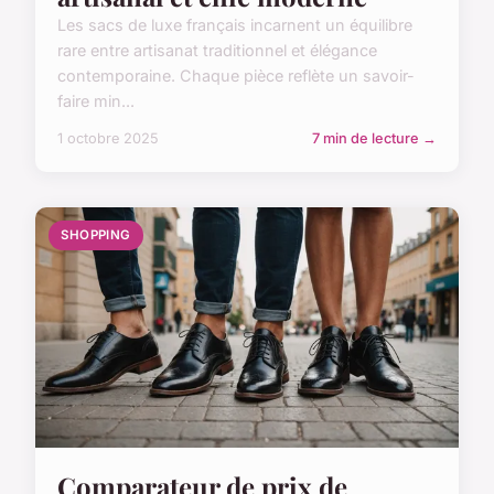
Les sacs de luxe français incarnent un équilibre
rare entre artisanat traditionnel et élégance
contemporaine. Chaque pièce reflète un savoir-
faire min...
1 octobre 2025
7 min de lecture →
SHOPPING
Comparateur de prix de