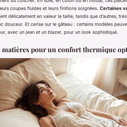
ment du coucher. En soie, en coton ou en modal, ces pièc
leurs coupes fluides et leurs finitions soignées.
Certaines v
nt délicatement en valeur la taille, tandis que d’autres, trè
 douceur. Et cerise sur le gâteau : certains modèles peuven
our, avec un jean et un blazer, pour un look sophistiqué.
s matières pour un confort thermique op