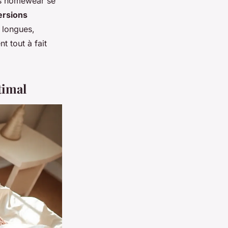
es homewear se
ersions
s longues,
t tout à fait
timal