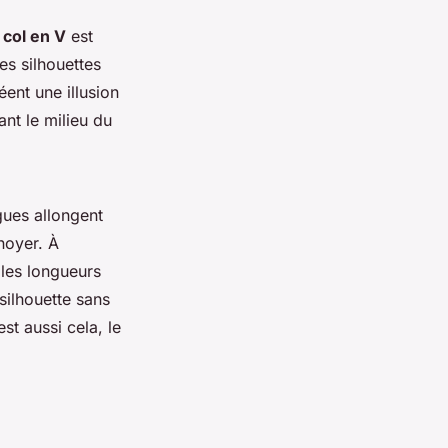
e
col en V
est
les silhouettes
éent une illusion
nt le milieu du
gues allongent
noyer. À
, les longueurs
silhouette sans
est aussi cela, le