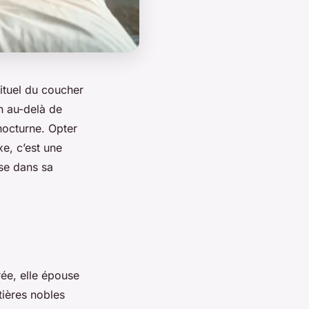
rituel du coucher
n au-delà de
 nocturne. Opter
xe, c’est une
ise dans sa
rée, elle épouse
tières nobles