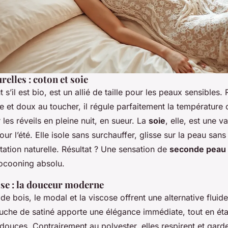
relles : coton et soie
 s’il est bio, est un allié de taille pour les peaux sensibles. 
 et doux au toucher, il régule parfaitement la température 
 les réveils en pleine nuit, en sueur. La
soie
, elle, est une v
ur l’été. Elle isole sans surchauffer, glisse sur la peau sans
tation naturelle. Résultat ? Une sensation de
seconde peau
ocooning absolu.
ose : la douceur moderne
 de bois, le modal et la viscose offrent une alternative fluide
ouche de satiné apporte une élégance immédiate, tout en éta
ouces. Contrairement au polyester, elles respirent et garde