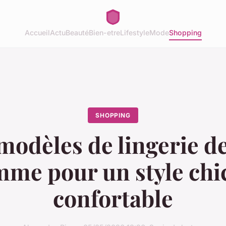
Accueil
Actu
Beauté
Bien-etre
Lifestyle
Mode
Shopping
SHOPPING
modèles de lingerie de
mme pour un style chic
confortable