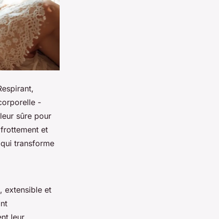
Respirant,
corporelle -
aleur sûre pour
 frottement et
qui transforme
, extensible et
nt
nt leur