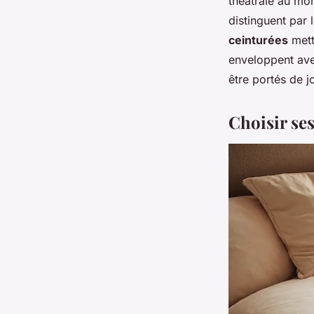
théâtrale au mo
distinguent par 
ceinturées
mette
enveloppent avec
être portés de j
Choisir se