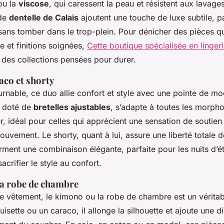
u la
viscose
, qui caressent la peau et résistent aux lavage
 de
dentelle de Calais
ajoutent une touche de luxe subtile, p
sans tomber dans le trop-plein. Pour dénicher des pièces q
e et finitions soignées,
Cette boutique spécialisée en linger
des collections pensées pour durer.
aco et shorty
nable, ce duo allie confort et style avec une pointe de mo
t doté de
bretelles ajustables
, s’adapte à toutes les morpho
r, idéal pour celles qui apprécient une sensation de soutien
ouvement. Le shorty, quant à lui, assure une liberté totale 
rment une combinaison élégante, parfaite pour les nuits d’é
acrifier le style au confort.
la robe de chambre
e vêtement, le kimono ou la robe de chambre est un véritabl
uisette ou un caraco, il allonge la silhouette et ajoute une 