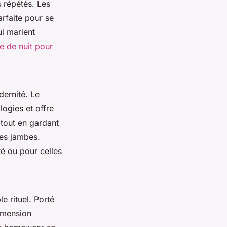
s répétés. Les
arfaite pour se
ui marient
ie de nuit pour
dernité. Le
logies et offre
 tout en gardant
des jambes.
té ou pour celles
e rituel. Porté
dimension