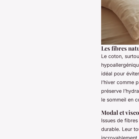
Les fibres natu
Le coton, surtout
hypoallergénique
idéal pour éviter
l’hiver comme po
préserve l’hydra
le sommeil en c
Modal et visc
Issues de fibres
durable. Leur t
incroyablement d